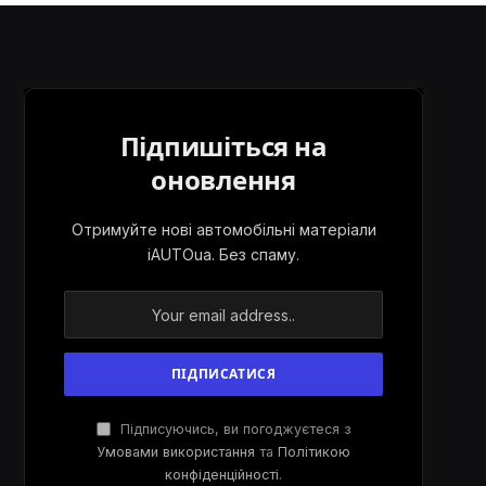
Підпишіться на
оновлення
Отримуйте нові автомобільні матеріали
iAUTOua. Без спаму.
Підписуючись, ви погоджуєтеся з
Умовами використання
та
Політикою
конфіденційності
.