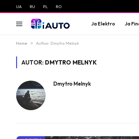
UA
RU
PL
RO
Ja Elektro
Ja Fi
Home
»
Author: Dmytro Melnyk
AUTOR:
DMYTRO MELNYK
Dmytro Melnyk