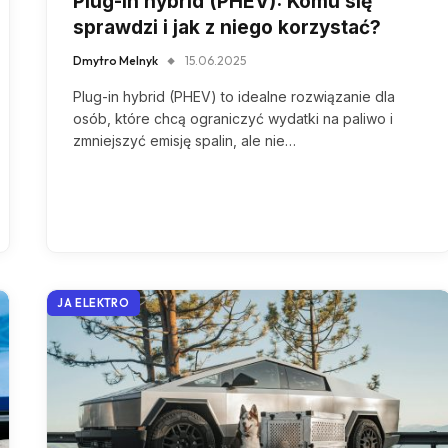
Plug-in hybrid (PHEV): Komu się
sprawdzi i jak z niego korzystać?
Dmytro Melnyk
15.06.2025
Plug-in hybrid (PHEV) to idealne rozwiązanie dla
osób, które chcą ograniczyć wydatki na paliwo i
zmniejszyć emisję spalin, ale nie…
JA ELEKTRO