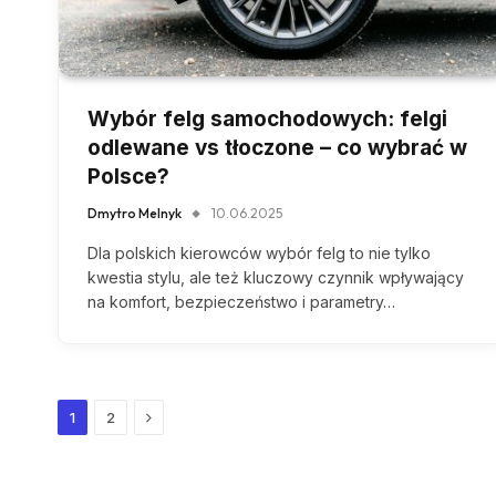
Wybór felg samochodowych: felgi
odlewane vs tłoczone – co wybrać w
Polsce?
Dmytro Melnyk
10.06.2025
Dla polskich kierowców wybór felg to nie tylko
kwestia stylu, ale też kluczowy czynnik wpływający
na komfort, bezpieczeństwo i parametry…
Next
1
2