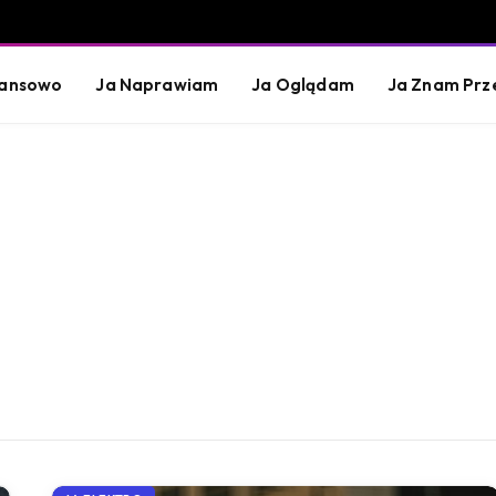
nansowo
Ja Naprawiam
Ja Oglądam
Ja Znam Prz