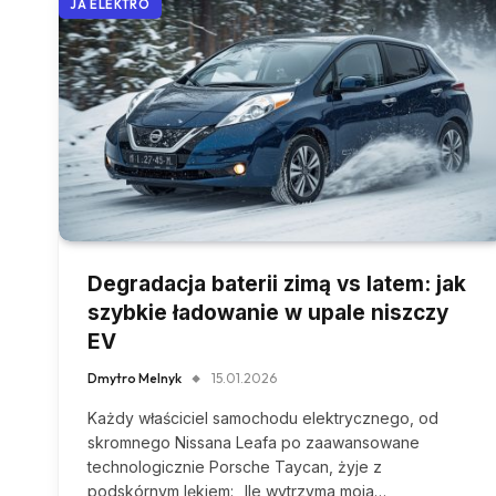
JA ELEKTRO
Degradacja baterii zimą vs latem: jak
szybkie ładowanie w upale niszczy
EV
Dmytro Melnyk
15.01.2026
Każdy właściciel samochodu elektrycznego, od
skromnego Nissana Leafa po zaawansowane
technologicznie Porsche Taycan, żyje z
podskórnym lękiem: „Ile wytrzyma moja…