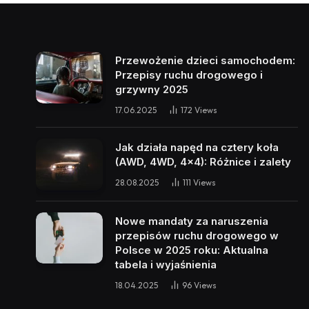
Przewożenie dzieci samochodem:
Przepisy ruchu drogowego i
grzywny 2025
17.06.2025
172
Views
Jak działa napęd na cztery koła
(AWD, 4WD, 4×4): Różnice i zalety
28.08.2025
111
Views
Nowe mandaty za naruszenia
przepisów ruchu drogowego w
Polsce w 2025 roku: Aktualna
tabela i wyjaśnienia
18.04.2025
96
Views