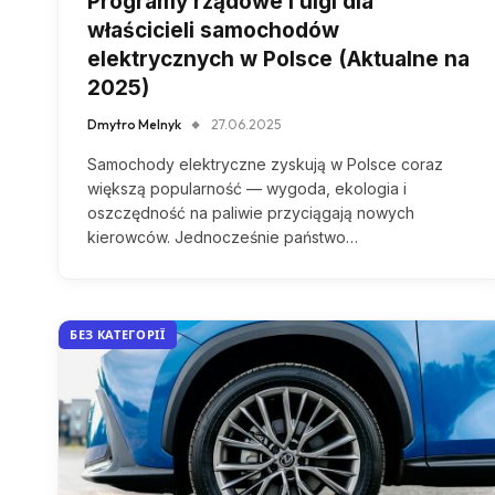
Programy rządowe i ulgi dla
właścicieli samochodów
elektrycznych w Polsce (Aktualne na
2025)
Dmytro Melnyk
27.06.2025
Samochody elektryczne zyskują w Polsce coraz
większą popularność — wygoda, ekologia i
oszczędność na paliwie przyciągają nowych
kierowców. Jednocześnie państwo…
БЕЗ КАТЕГОРІЇ