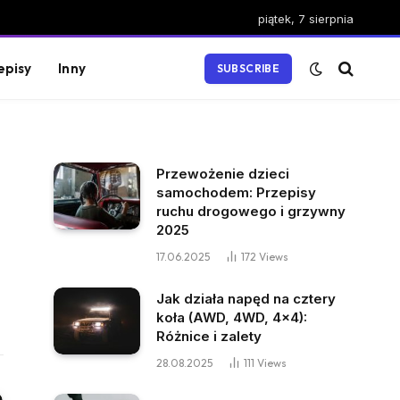
piątek, 7 sierpnia
episy
Inny
SUBSCRIBE
Przewożenie dzieci
samochodem: Przepisy
ruchu drogowego i grzywny
2025
17.06.2025
172
Views
Jak działa napęd na cztery
koła (AWD, 4WD, 4×4):
Różnice i zalety
28.08.2025
111
Views