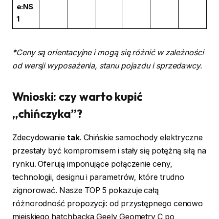
e:NS
1
*Ceny są orientacyjne i mogą się różnić w zależności
od wersji wyposażenia, stanu pojazdu i sprzedawcy.
Wnioski: czy warto kupić
„chińczyka”?
Zdecydowanie
tak
. Chińskie samochody elektryczne
przestały być kompromisem i stały się potężną siłą na
rynku. Oferują imponujące połączenie ceny,
technologii, designu i parametrów, które trudno
zignorować. Nasze TOP 5 pokazuje całą
różnorodność propozycji: od przystępnego cenowo
miejskiego hatchbacka Geely Geometry C po