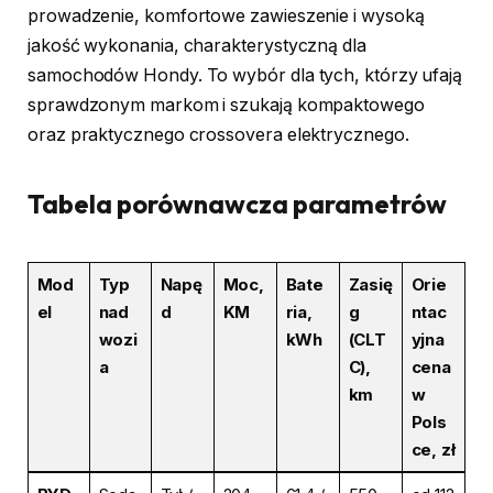
prowadzenie, komfortowe zawieszenie i wysoką
jakość wykonania, charakterystyczną dla
samochodów Hondy. To wybór dla tych, którzy ufają
sprawdzonym markom i szukają kompaktowego
oraz praktycznego crossovera elektrycznego.
Tabela porównawcza parametrów
Mod
Typ
Napę
Moc,
Bate
Zasię
Orie
el
nad
d
KM
ria,
g
ntac
wozi
kWh
(CLT
yjna
a
C),
cena
km
w
Pols
ce, zł