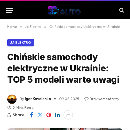
Home
»
Ja Elektro
»
Chińskie samochody elektryczne w Ukrainie: TOP 5 modeli warte uwagi
JA ELEKTRO
Chińskie samochody
elektryczne w Ukrainie:
TOP 5 modeli warte uwagi
By
Igor Kovalenko
09.08.2025
Brak komentarzy
9 Mins Read
Share