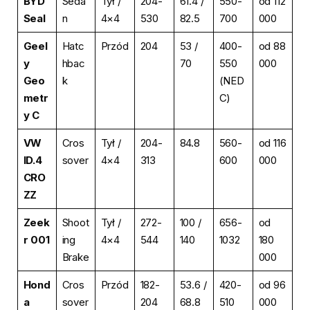
BYD
Seda
Tył /
204-
61.4 /
550-
od 112
Seal
n
4×4
530
82.5
700
000
Geel
Hatc
Przód
204
53 /
400-
od 88
y
hbac
70
550
000
Geo
k
(NED
metr
C)
y C
VW
Cros
Tył /
204-
84.8
560-
od 116
ID.4
sover
4×4
313
600
000
CRO
ZZ
Zeek
Shoot
Tył /
272-
100 /
656-
od
r 001
ing
4×4
544
140
1032
180
Brake
000
Hond
Cros
Przód
182-
53.6 /
420-
od 96
a
sover
204
68.8
510
000